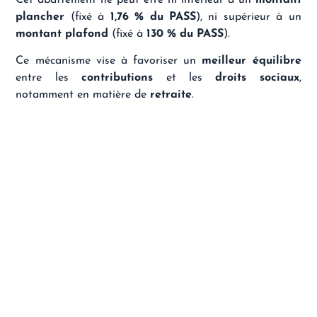
plancher
(fixé à
1,76 % du PASS
), ni supérieur à un
montant plafond
(fixé à
130 % du PASS
).
Ce mécanisme vise à favoriser un
meilleur équilibre
entre les
contributions
et les
droits sociaux
,
notamment en matière de
retraite
.
En effet, la
baisse de la part de CSG et CRDS
compensée par une
hausse des cotisations
d’
assurance maladie
et
retraite
, augmentera, à terme,
la
retraite des travailleurs indépendants
.
4. Evolution des taux de
cotisation maladie, de
cotisation IJ et des cotisations
de retraite
Taux de la cotisation maladie et