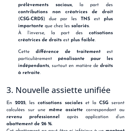
prélèvements sociaux
, la part des
contributions non créatrices de droit
(
CSG-CRDS
) due par les
TNS
est
plus
importante
que chez les
salariés
.
À l’inverse, la part des
cotisations
créatrices de droits
est
plus faible
.
Cette
différence de traitement
est
particulièrement
pénalisante pour les
indépendants
, surtout en matière de
droits
à retraite
.
3. Nouvelle assiette unifiée
En
2025
, les
cotisations sociales
et la
CSG
seront
calculées sur une
même assiette
correspondant au
revenu professionnel
après application d’un
abattement de 26 %
.
Cet abattement ne peut être ni inférieur à un
montant