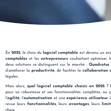
En
2025
, le choix du
logiciel comptable
est devenu un enj
comptables
et les
entrepreneurs
souhaitant optimiser leu
deux solutions se distinguent sur le marché :
Quadratus
d’améliorer la
productivité
, de faciliter la
collaboration a
légales.
Mais alors,
quel logiciel comptable choisir en 2025
? F
pour sa robustesse et ses fonctionnalités complètes, ou 
l’
agilité
, l’
automatisation
et une
expérience utilisateur i
revue leurs
fonctionnalités
, leurs
avantages
, leurs
limit
choix.