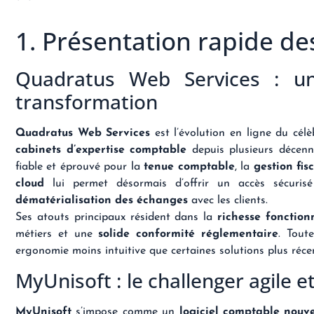
1. Présentation rapide de
Quadratus Web Services : un
transformation
Quadratus Web
Services
est l’évolution en ligne du cél
cabinets d’expertise comptable
depuis plusieurs décenn
fiable et éprouvé pour la
tenue comptable
, la
gestion fis
cloud
lui permet désormais d’offrir un accès sécuris
dématérialisation des échanges
avec les clients.
Ses atouts principaux résident dans la
richesse fonction
métiers et une
solide conformité réglementaire
. Tout
ergonomie moins intuitive que certaines solutions plus réce
MyUnisoft : le challenger agile e
MyUnisoft
s’impose comme un
logiciel comptable nouv