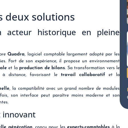
s deux solutions
 acteur historique en pleine
èbre
Quadra
, logiciel comptable largement adopté par les
ies. Fort de son expérience, il propose un environnement
cale
et la
production de bilans
. Sa transformation vers le
é à distance, favorisant le
travail collaboratif
et la
nelle
, la compatibilité avec un grand nombre de modules
efois, son interface peut paraître moins moderne et son
ntes.
t innovant
elle génération
, conçu pour les
experts-comptables
à la