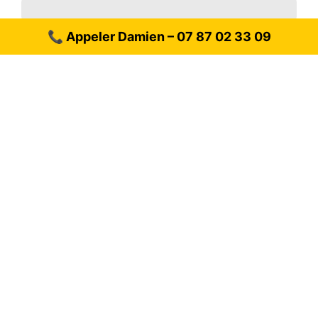
Nom *
📞 Appeler Damien – 07 87 02 33 09
📞 Appeler Damien – 07 87 02 33 09
Téléphone
Société
E-mail
*
Message
*