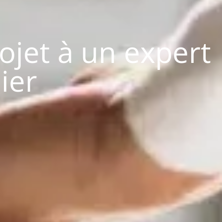
rojet à un expert
ier