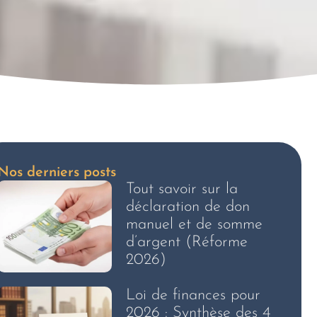
Nos derniers posts
Tout savoir sur la
déclaration de don
manuel et de somme
d’argent (Réforme
2026)
Loi de finances pour
2026 : Synthèse des 4